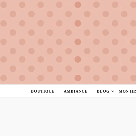
la rose à pois
créatrice de féminité
BOUTIQUE
AMBIANCE
BLOG
MON HI