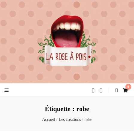
la rose à pois
créatrice de féminité
0
Étiquette :
robe
Accueil
/
Les créations
/
robe