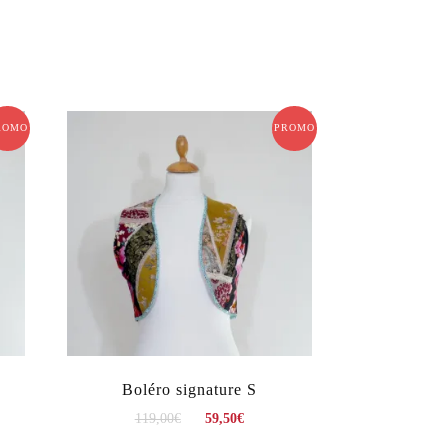
ROMO !
PROMO !
Boléro signature S
119,00
€
59,50
€