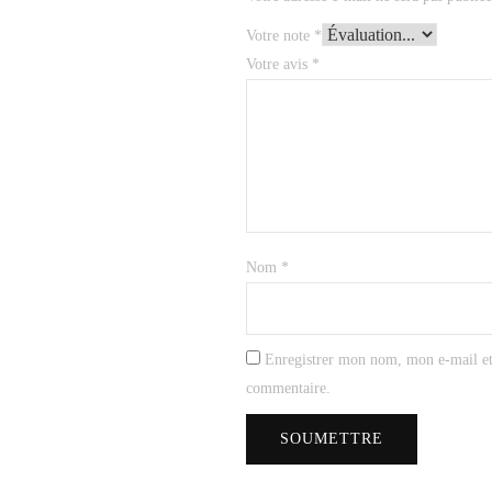
Votre note
*
Votre avis
*
Nom
*
Enregistrer mon nom, mon e-mail et
commentaire.