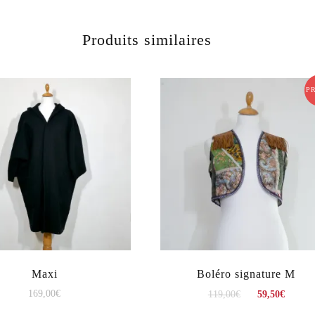
Produits similaires
P
Maxi
Boléro signature M
169,00
€
119,00
€
59,50
€