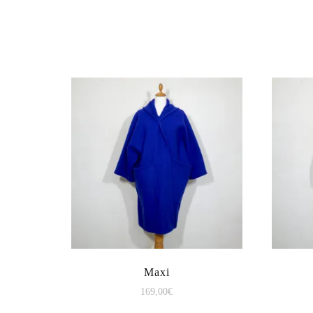
Maxi
169,00
€