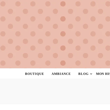
la rose à pois
créatrice de féminité
BOUTIQUE
AMBIANCE
BLOG
MON HI