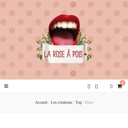
la rose à pois
créatrice de féminité
0
Accueil
/
Les créations
/
Top
/
Dina