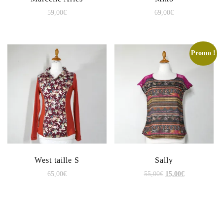
59,00
€
69,00
€
Promo !
West taille S
Sally
65,00
€
55,00
€
15,00
€