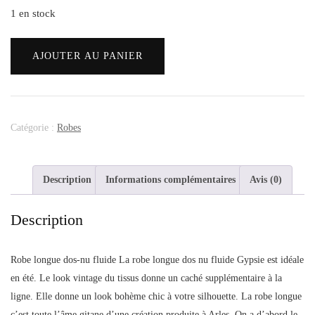
1 en stock
AJOUTER AU PANIER
Catégorie :
Robes
Description
Informations complémentaires
Avis (0)
Description
Robe longue dos-nu fluide La robe longue dos nu fluide Gypsie est idéale
en été. Le look vintage du tissus donne un caché supplémentaire à la
ligne. Elle donne un look bohème chic à votre silhouette. La robe longue
c’est toute l’âme gitane d’une création produite à Arles. On a d’abord le