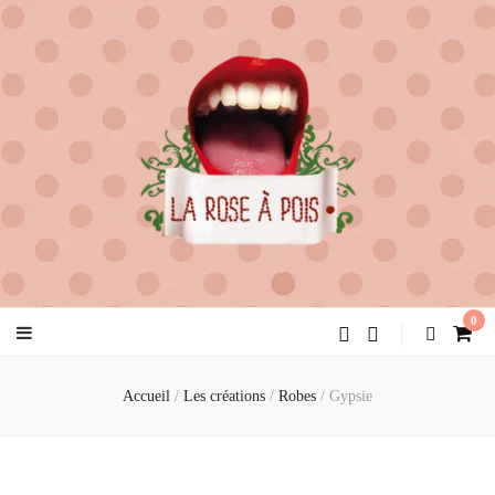
la rose à pois
créatrice de féminité
0
Accueil
/
Les créations
/
Robes
/
Gypsie