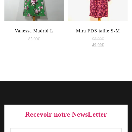
Vanessa Madrid L
Mira FDS taille S-M
85,00
€
98,00
€
49,00
€
Recevoir notre NewsLetter