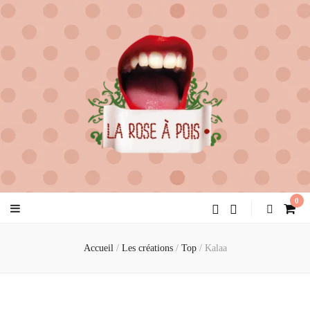
la rose à pois
créatrice de féminité
0
Accueil
/
Les créations
/
Top
/
Kalaa