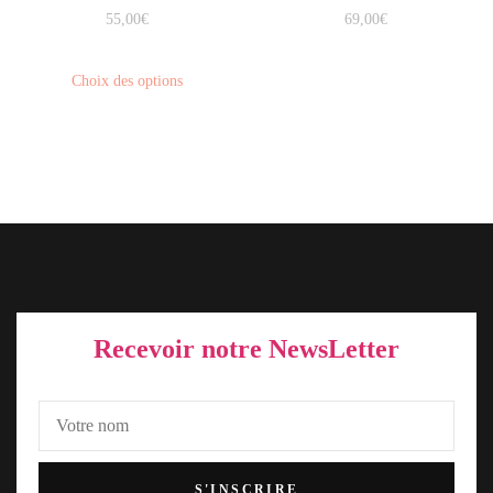
55,00
€
69,00
€
Choix des options
Recevoir notre NewsLetter