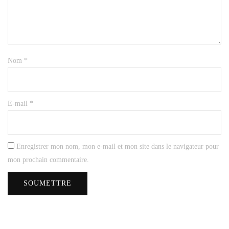
Nom
*
E-mail
*
Enregistrer mon nom, mon e-mail et mon site dans le navigateur pour
mon prochain commentaire.