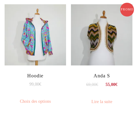
PROMO !
Hoodie
Anda S
99,00
€
69,00
€
55,00
€
Choix des options
Lire la suite