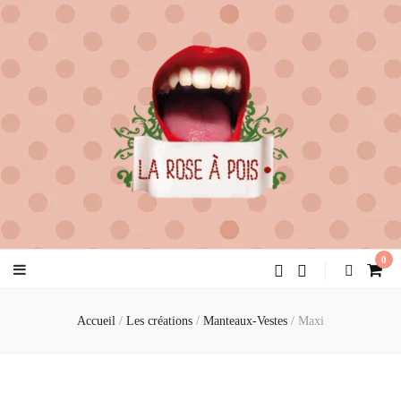
la rose à pois
créatrice de féminité
0
Accueil
/
Les créations
/
Manteaux-Vestes
/
Maxi