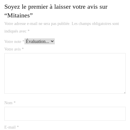
Soyez le premier à laisser votre avis sur
“Mitaines”
Votre adresse e-mail ne sera pas publiée.
Les champs obligatoires sont
indiqués avec
*
Votre note
*
Votre avis
*
Nom
*
E-mail
*