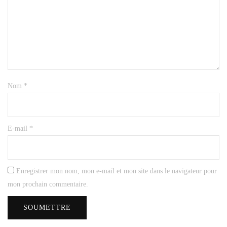
Nom
*
E-mail
*
Enregistrer mon nom, mon e-mail et mon site dans le navigateur pour
mon prochain commentaire.