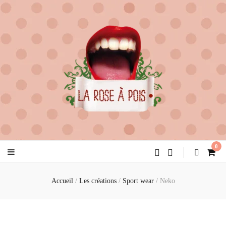
la rose à pois
créatrice de féminité
0
Accueil
/
Les créations
/
Sport wear
/
Neko