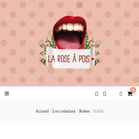
la rose à pois
créatrice de féminité
0
Accueil
/
Les créations
/
Robes
/
RéBK