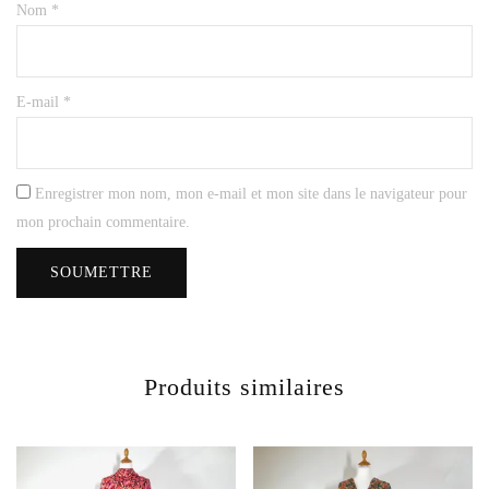
Nom
*
E-mail
*
Enregistrer mon nom, mon e-mail et mon site dans le navigateur pour
mon prochain commentaire.
Produits similaires