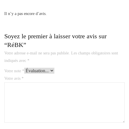
Il n’y a pas encore d’avis.
Soyez le premier à laisser votre avis sur
“RéBK”
Votre adresse e-mail ne sera pas publiée.
Les champs obligatoires sont
indiqués avec
*
Votre note
*
Votre avis
*