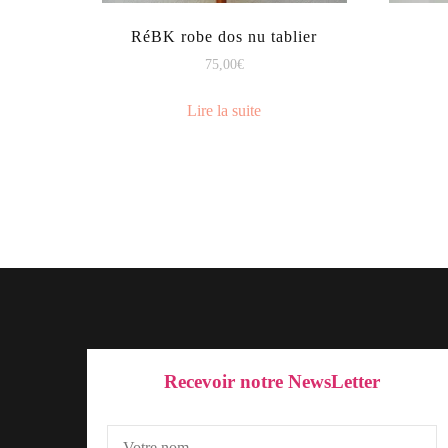
RéBK robe dos nu tablier
75,00
€
Lire la suite
Recevoir notre NewsLetter