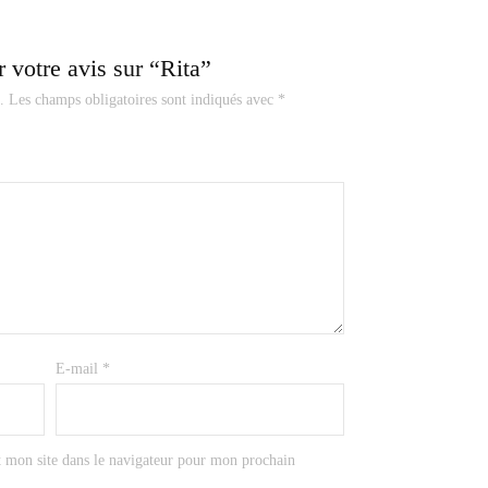
r votre avis sur “Rita”
.
Les champs obligatoires sont indiqués avec
*
E-mail
*
 mon site dans le navigateur pour mon prochain