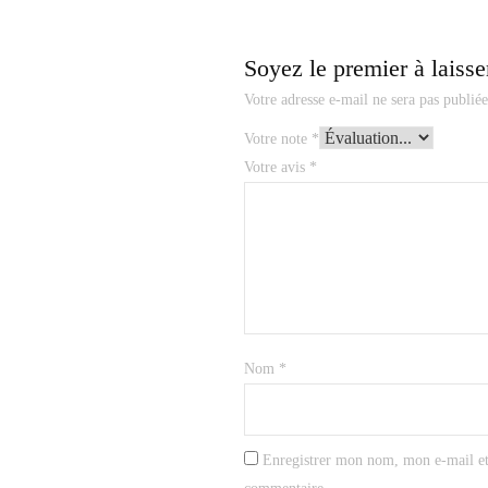
Soyez le premier à laisse
Votre adresse e-mail ne sera pas publiée
Votre note
*
Votre avis
*
Nom
*
Enregistrer mon nom, mon e-mail et