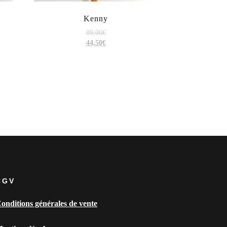
Kenny
89,00
€
44,50
€
CGV
onditions générales de vente