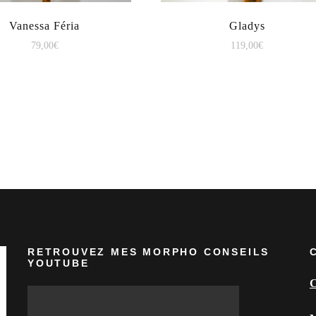
Vanessa Féria
Gladys
79,00
€
119,00
€
RETROUVEZ MES MORPHO CONSEILS
YOUTUBE
C