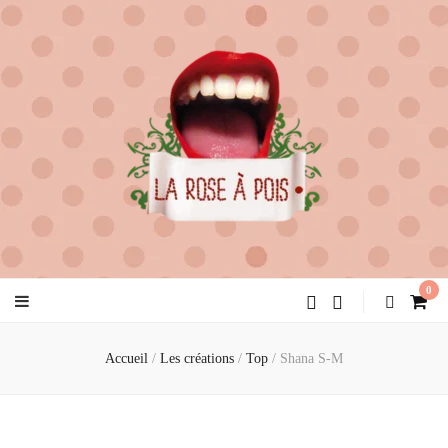
la rose à pois
créatrice de féminité
0
Accueil
/
Les créations
/
Top
/
Shana S-M