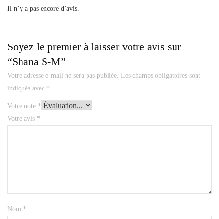
Il n’y a pas encore d’avis.
Soyez le premier à laisser votre avis sur
“Shana S-M”
Votre adresse e-mail ne sera pas publiée.
Les champs obligatoires sont
indiqués avec
*
Votre note
*
Votre avis
*
Nom
*