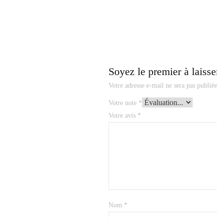
Soyez le premier à laisse
Votre adresse e-mail ne sera pas publiée
Votre note
*
Votre avis
*
Nom
*