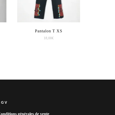
Pantalon T XS
18,00
€
CGV
onditions générales de vente