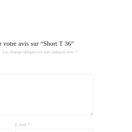
r votre avis sur “Short T 36”
.
Les champs obligatoires sont indiqués avec
*
E-mail
*