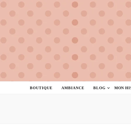
la rose à pois
créatrice de féminité
BOUTIQUE
AMBIANCE
BLOG
MON HI