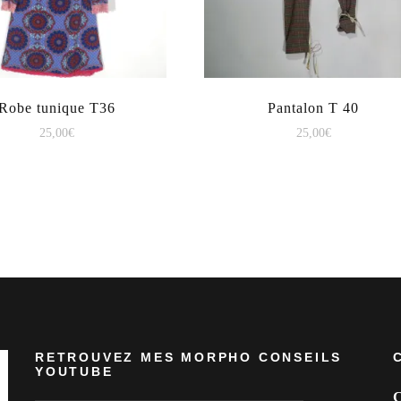
Robe tunique T36
Pantalon T 40
25,00
€
25,00
€
RETROUVEZ MES MORPHO CONSEILS
YOUTUBE
C