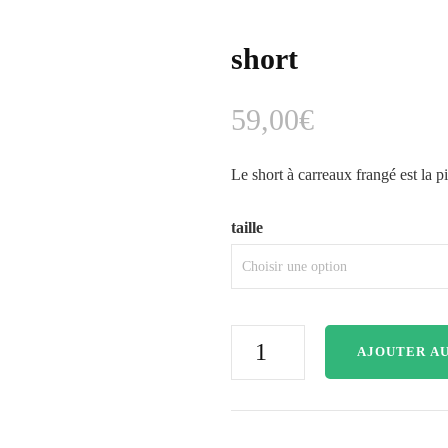
short
59,00
€
Le short à carreaux frangé est la p
taille
AJOUTER AU