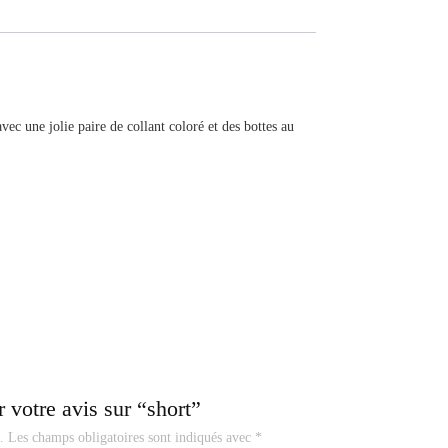
vec une jolie paire de collant coloré et des bottes au
r votre avis sur “short”
.
Les champs obligatoires sont indiqués avec
*