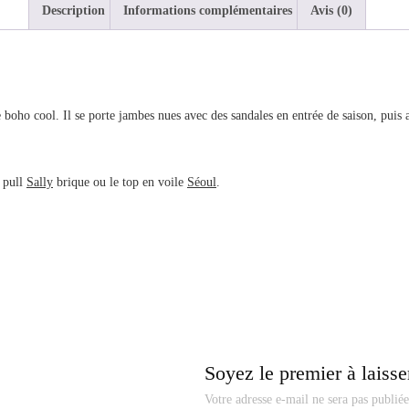
Description
Informations complémentaires
Avis (0)
e boho cool. Il se porte jambes nues avec des sandales en entrée de saison, puis a
n pull
Sally
brique ou le top en voile
Séoul
.
Soyez le premier à laisse
Votre adresse e-mail ne sera pas publiée