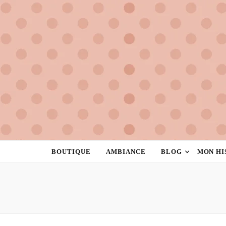
la rose à pois
créatrice de féminité
BOUTIQUE
AMBIANCE
BLOG
MON HI