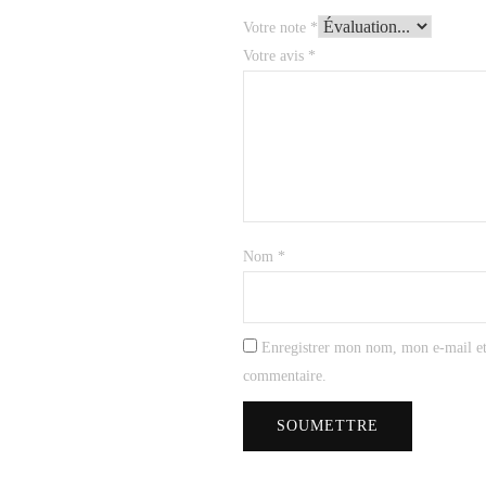
Votre note
*
Votre avis
*
Nom
*
Enregistrer mon nom, mon e-mail et
commentaire.