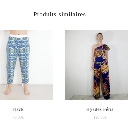
Produits similaires
Flack
Hyades Féria
79,00
€
129,00
€