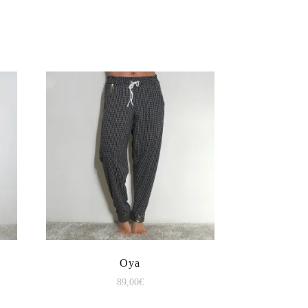
Oya
89,00
€