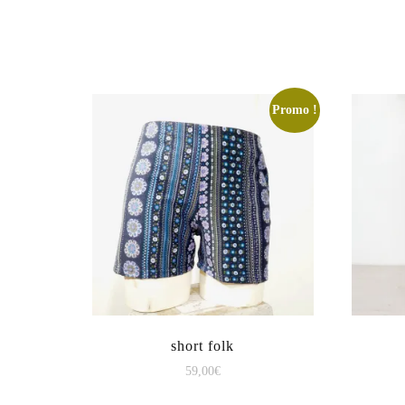
Promo !
short folk
59,00
€