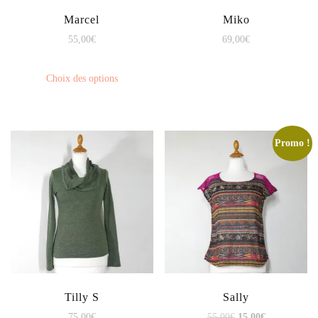
Marcel
Miko
55,00
€
69,00
€
Choix des options
Promo !
Tilly S
Sally
75,00
€
55,00
€
15,00
€