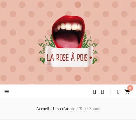
la rose à pois
créatrice de féminité
0
Accueil
/
Les créations
/
Top
/
Sunny