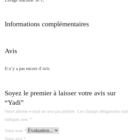
Lavage machine 30°C
Informations complémentaires
Avis
Il n’y a pas encore d’avis.
Soyez le premier à laisser votre avis sur
“Yadi”
Votre adresse e-mail ne sera pas publiée.
Les champs obligatoires sont
indiqués avec
*
Votre note
*
Votre avis
*