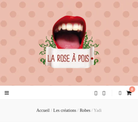
la rose à pois
créatrice de féminité
0
Accueil
/
Les créations
/
Robes
/
Yadi