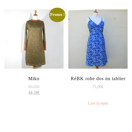
Promo !
Miko
RéBK robe dos nu tablier
89,00
€
75,00
€
44,50
€
Lire la suite