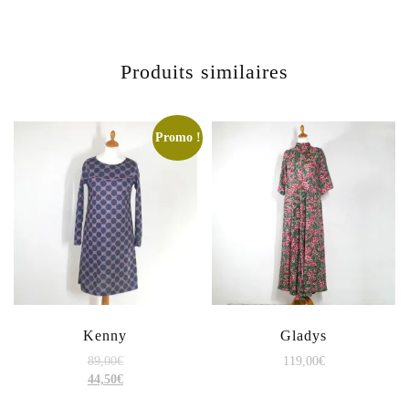
Produits similaires
Promo !
Kenny
Gladys
89,00
€
119,00
€
44,50
€