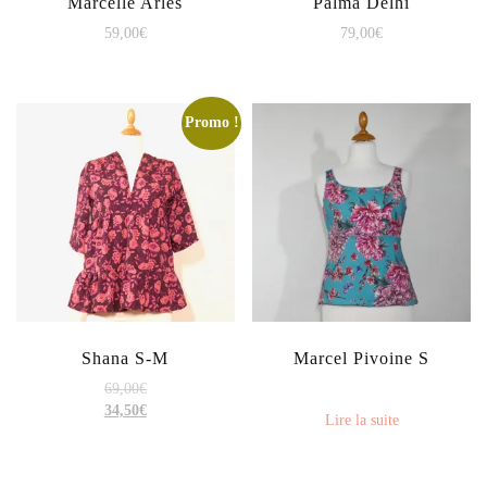
Marcelle Arles
Palma Delhi
59,00
€
79,00
€
Promo !
Shana S-M
Marcel Pivoine S
69,00
€
34,50
€
Lire la suite