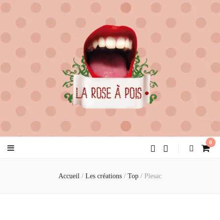
la rose à pois
créatrice de féminité
0
Accueil
/
Les créations
/
Top
/
Plesac