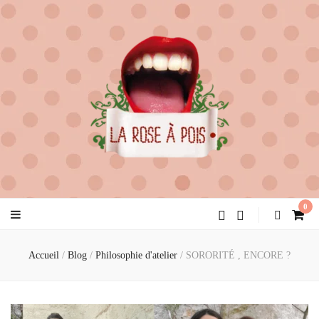
la rose à pois
créatrice de féminité
0
Accueil
/
Blog
/
Philosophie d'atelier
/
SORORITÉ , ENCORE ?