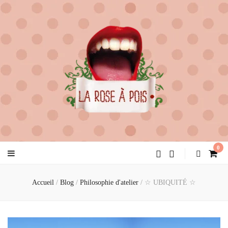
la rose à pois
créatrice de féminité
0
Accueil
/
Blog
/
Philosophie d'atelier
/
☆ UBIQUITÉ ☆